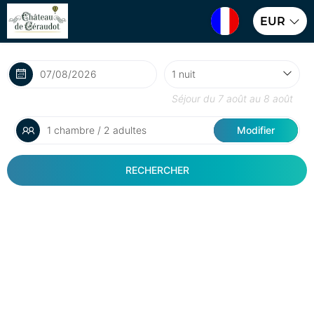
EUR
Séjour du
7 août
au
8 août
1 chambre / 2 adultes
Modifier