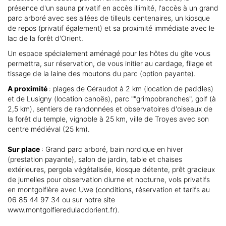
présence d'un sauna privatif en accès illimité, l'accès à un grand
parc arboré avec ses allées de tilleuls centenaires, un kiosque
de repos (privatif également) et sa proximité immédiate avec le
lac de la forêt d'Orient.
Un espace spécialement aménagé pour les hôtes du gîte vous
permettra, sur réservation, de vous initier au cardage, filage et
tissage de la laine des moutons du parc (option payante).
A proximité
: plages de Géraudot à 2 km (location de paddles)
et de Lusigny (location canoës), parc ""grimpobranches", golf (à
2,5 km), sentiers de randonnées et observatoires d'oiseaux de
la forêt du temple, vignoble à 25 km, ville de Troyes avec son
centre médiéval (25 km).
Sur place
: Grand parc arboré, bain nordique en hiver
(prestation payante), salon de jardin, table et chaises
extérieures, pergola végétalisée, kiosque détente, prêt gracieux
de jumelles pour observation diurne et nocturne, vols privatifs
en montgolfière avec Uwe (conditions, réservation et tarifs au
06 85 44 97 34 ou sur notre site
www.montgolfieredulacdorient.fr).