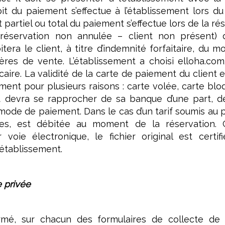
it du paiement s’effectue à l’établissement lors du
 partiel ou total du paiement s’effectue lors de la ré
éservation non annulée – client non présent) d’
itera le client, à titre d’indemnité forfaitaire, du
lières de vente. L’établissement a choisi elloha.co
aire. La validité de la carte de paiement du client es
ment pour plusieurs raisons : carte volée, carte bloq
t devra se rapprocher de sa banque d’une part, de
mode de paiement. Dans le cas d’un tarif soumis au
es, est débitée au moment de la réservation. 
 voie électronique, le fichier original est certi
établissement.
e privée
ormé, sur chacun des formulaires de collecte de