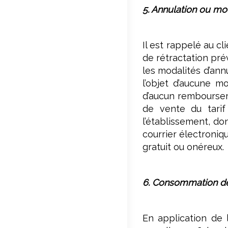
5. Annulation ou mod
Il est rappelé au cl
de rétractation pré
les modalités d’ann
l’objet d’aucune m
d’aucun rembourseme
de vente du tarif
l’établissement, d
courrier électroniq
gratuit ou onéreux.
6. Consommation de
En application de 