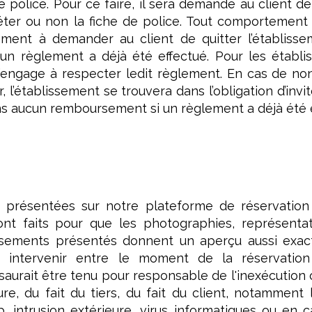
e police. Pour ce faire, il sera demandé au client de 
léter ou non la fiche de police. Tout comportement
sement à demander au client de quitter l’établis
n règlement a déjà été effectué. Pour les établis
’engage à respecter ledit règlement. En cas de non
 l’établissement se trouvera dans l’obligation d’invi
ns aucun remboursement si un règlement a déjà été e
 présentées sur notre plateforme de réservation
sont faits pour que les photographies, représenta
lissements présentés donnent un aperçu aussi exa
t intervenir entre le moment de la réservatio
saurait être tenu pour responsable de l'inexécution
e, du fait du tiers, du fait du client, notamment l'
b, intrusion extérieure, virus informatiques ou e