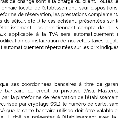
 frais de change sont à la charge du client. Toutes le
nnaie locale de l’établissement, sauf dispositions
ateforme de réservation, les prestations complémenta
es de séjour, etc …) le cas échéant, présentées sur 
’établissement. Les prix tiennent compte de la 
ux applicable à la TVA sera automatiquement r
odification ou instauration de nouvelles taxes léga
automatiquement répercutées sur les prix indiqués à
que ses coordonnées bancaires à titre de garanti
e bancaire de crédit ou privative (Visa, Masterc
es par la plateforme de réservation de l'établisseme
 sécurisée par cryptage SSL), le numéro de carte, san
écisé que la carte bancaire utilisée doit être valab
l. Il doit se présenter à l’établissement avec la