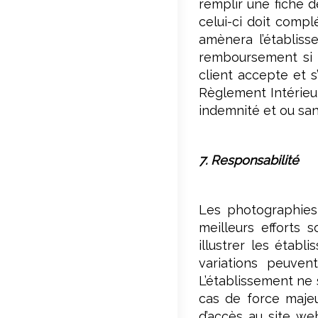
remplir une fiche d
celui-ci doit comp
amènera l’établis
remboursement si u
client accepte et s
Règlement Intérieur,
indemnité et ou sa
7. Responsabilité
Les photographies
meilleurs efforts 
illustrer les étab
variations peuven
L’établissement ne 
cas de force majeur
d’accès au site we