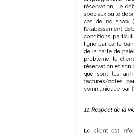
réservation. Le déb
spéciaux où le débit
cas de no show (r
l’établissement déb
conditions particu
ligne par carte banc
de la carte de paie
problème, le clien
réservation et son 
que sont les arrh
factures/notes par
communiquée par l’
11. Respect de la vi
Le client est inf