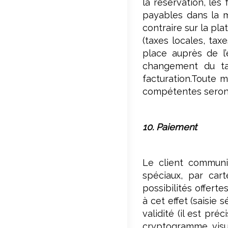
la réservation, les
payables dans la mo
contraire sur la pl
(taxes locales, tax
place auprès de l
changement du ta
facturation.Toute m
compétentes seront 
10. Paiement
Le client communi
spéciaux, par cart
possibilités offert
à cet effet (saisie
validité (il est pr
cryptogramme visue